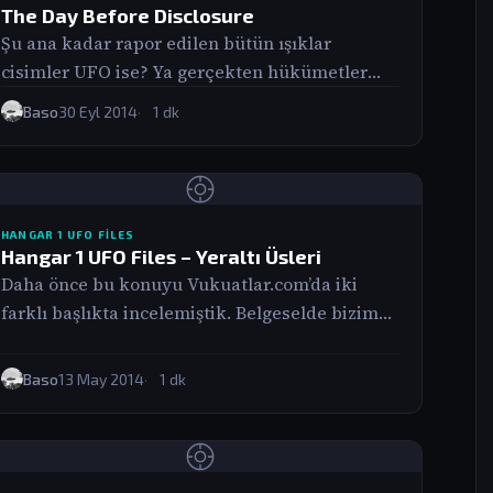
The Day Before Disclosure
Şu ana kadar rapor edilen bütün ışıklar
cisimler UFO ise? Ya gerçekten hükümetler
halkı kontrol etmek için bu bilgiyi
Baso
30 Eyl 2014
1 dk
gizliyorlarsa?…
HANGAR 1 UFO FILES
Hangar 1 UFO Files – Yeraltı Üsleri
Daha önce bu konuyu Vukuatlar.com’da iki
farklı başlıkta incelemiştik. Belgeselde bizim
konusunu yaptığımız ve hakkında detaylı bilgi
veriliyor. Dünya geneline…
Baso
13 May 2014
1 dk