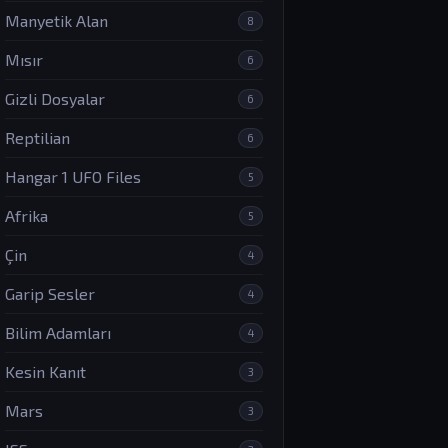
Manyetik Alan
8
Mısır
6
Gizli Dosyalar
6
Reptilian
6
Hangar 1 UFO Files
5
Afrika
5
Çin
4
Garip Sesler
4
Bilim Adamları
4
Kesin Kanıt
3
Mars
3