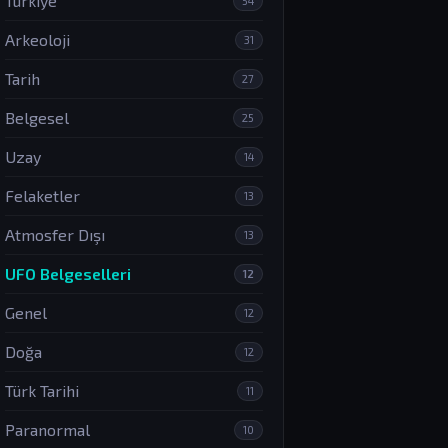
Türkiye
54
Arkeoloji
31
Tarih
27
Belgesel
25
Uzay
14
Felaketler
13
Atmosfer Dışı
13
UFO Belgeselleri
12
Genel
12
Doğa
12
Türk Tarihi
11
Paranormal
10