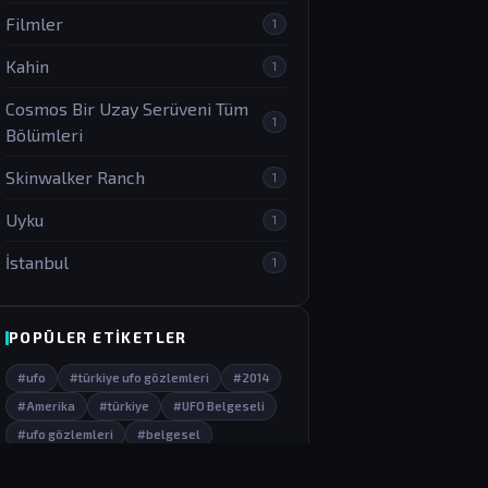
Filmler
1
Kahin
1
Cosmos Bir Uzay Serüveni Tüm
1
Bölümleri
Skinwalker Ranch
1
Uyku
1
İstanbul
1
POPÜLER ETIKETLER
#ufo
#türkiye ufo gözlemleri
#2014
#Amerika
#türkiye
#UFO Belgeseli
#ufo gözlemleri
#belgesel
#Arkeoloji
#tarih
#felaketler