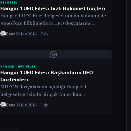
BELGESEL
Hangar 1 UFO Files : Gizli Hükümet Güçleri
Hangar 1 UFO Files belgeselinin bu bölümünde
Amerikan hükümetinin UFO dosyalarını
sümenaltı etmek ve halk tarafından
Baso
20 Nis 2014
3 dk
algılanabilir şekilde açıklamak için…
HANGAR 1 UFO FILES
Hangar 1 UFO Files : Başkanların UFO
Gözlemleri
MUFON dosyalarının açıldığı Hangar 1
belgesel serisinde bir çok Amerikan
başkanının gözlemine, hatta bir kaçının
Baso
09 Nis 2014
1 dk
fazladan ‘yetkilendirilerek’ daha fazla bilgi…