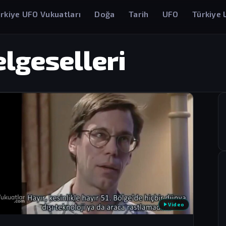
rkiye UFO Vukuatları
Doğa
Tarih
UFO
Türkiye 
lgeselleri
Video