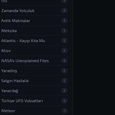
ISS
3
Zamanda Yolculuk
3
Antik Makinalar
3
Meksika
3
Atlantis - Kayıp Kıta Mu
2
Mısır
2
NASA's Unexplained Files
2
Yaradılış
2
Salgın Hastalık
2
Yanardağ
2
Türkiye UFO Vukuatları
2
Meteor
1