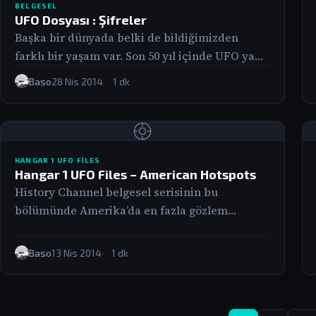
BELGESEL
UFO Dosyası : Şifreler
Başka bir dünyada belki de bildiğimizden
farklı bir yaşam var. Son 50 yıl içinde UFO ya
da uzaylı görenlerin sayısında…
Baso
28 Nis 2014
1 dk
HANGAR 1 UFO FILES
Hangar 1 UFO Files – American Hotspots
History Channel belgesel serisinin bu
bölümünde Amerika’da en fazla gözlem
yapılan eyaletler inceleniyor.
Baso
13 Nis 2014
1 dk