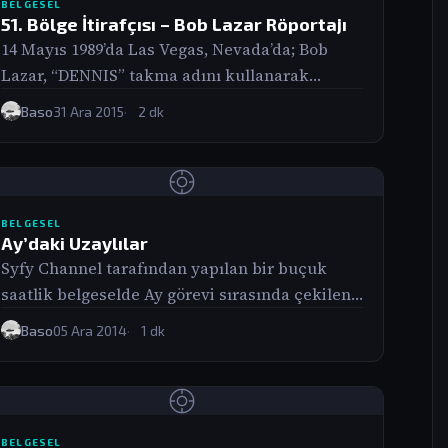
BELGESEL
51. Bölge İtirafçısı – Bob Lazar Röportajı
14 Mayıs 1989’da Las Vegas, Nevada’da; Bob
Lazar, “DENNIS” takma adını kullanarak
Peabody ödüllü araştırmacı gazeteci George
Baso
31 Ara 2015
2 dk
Knapp’ın karşısına ilk…
BELGESEL
Ay’daki Uzaylılar
Syfy Channel tarafından yapılan bir buçuk
saatlik belgeselde Ay görevi sırasında çekilen
bazı fotoğraflar üzerinde yapılan
Baso
05 Ara 2014
1 dk
oynamalardan, Buzz Aldrin’in konuşmak…
BELGESEL