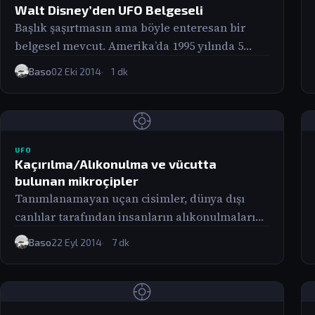
Walt Disney’den UFO Belgeseli
Başlık şaşırtmasın ama böyle enteresan bir
belgesel mevcut. Amerika’da 1995 yılında 5
eyalette gösterilen, sonra bir daha
Baso
02 Eki 2014
1 dk
yayınlanmayan bu 45 dakikalık belgeselde…
UFO
Kaçırılma/Alıkonulma ve vücutta
bulunan mikroçipler
Tanımlanamayan uçan cisimler, dünya dışı
canlılar tarafından insanların alıkonulmaları
ve bedenlerinde çeşitli deneylerin yapıldığı
Baso
22 Eyl 2014
7 dk
çiplerin yerleştirildi bir gerçektir. tüm
raporlara…