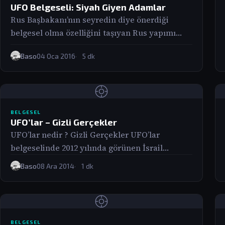
UFO Belgeseli: Siyah Giyen Adamlar
Rus Başbakanı’nın seyredin diye önerdiği
belgesel olma özelliğini taşıyan Rus yapımı
Siyah Giyen Adamlar; UFO karşılaşmaları
Baso
04 Oca 2016
5 dk
sonrasında ortaya çıkan bir…
BELGESEL
UFO’lar – Gizli Gerçekler
UFO’lar nedir ? Gizli Gerçekler UFO’lar
belgeselinde 2012 yılında görünen İsrail
UFO’larından Amerika’da UFO peşinde koşan
Baso
08 Ara 2014
1 dk
küçük gruplara kadar bir…
BELGESEL