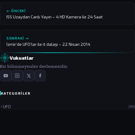
← ÖNCEKI
ISS Uzaydan Canlı Yayın – 4 HD Kamera ile 24 Saat
SONRAKI →
İzmir’de UFO’lar ile it dalaşı – 22 Nisan 2014
Vukuatlar
Bir bilinmeyenler derlemesidir.
KATEGORILER
UFO
(115)
UFO Gözlemleri
(77)
Türkiye
(54)