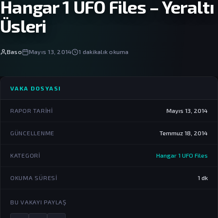
Hangar 1 UFO Files – Yeraltı
Üsleri
Baso
Mayıs 13, 2014
1 dakikalık okuma
VAKA DOSYASI
RAPOR TARIHI
Mayıs 13, 2014
GÜNCELLENME
Temmuz 18, 2014
KATEGORI
Hangar 1 UFO Files
OKUMA SÜRESI
1 dk
BU VAKAYI PAYLAŞ