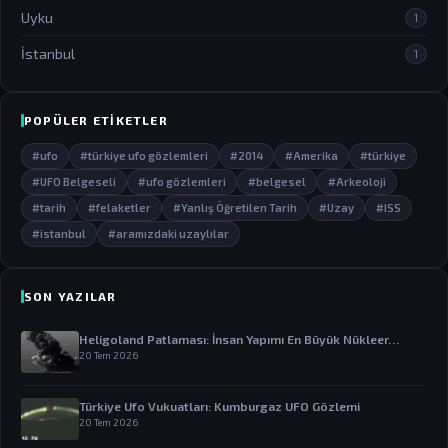
Uyku
1
İstanbul
1
POPÜLER ETIKETLER
#ufo
#türkiye ufo gözlemleri
#2014
#Amerika
#türkiye
#UFO Belgeseli
#ufo gözlemleri
#belgesel
#Arkeoloji
#tarih
#felaketler
#Yanlış Öğretilen Tarih
#Uzay
#ISS
#istanbul
#aramızdaki uzaylılar
SON YAZILAR
Heligoland Patlaması: İnsan Yapımı En Büyük Nükleer…
20 Tem 2026
Türkiye Ufo Vukuatları: Kumburgaz UFO Gözlemi
20 Tem 2026