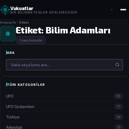
Vukuatlar
BIR BILINMEYENLER DERLEMESIDIR.
Anasayfa
Etiket
Etiket:
Bilim Adamları
1 yazı bulundu
ARA
Arama
TÜM KATEGORILER
UFO
115
UFO Gözlemleri
77
Türkiye
54
Arkeoloji
31