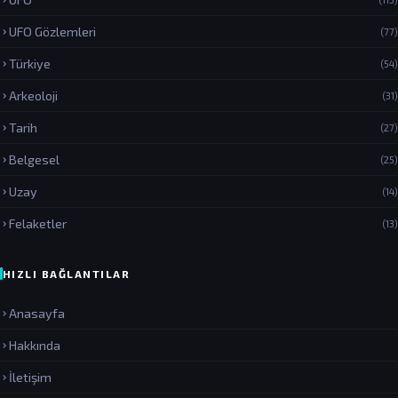
UFO Gözlemleri
(77)
Türkiye
(54)
Arkeoloji
(31)
Tarih
(27)
Belgesel
(25)
Uzay
(14)
Felaketler
(13)
HIZLI BAĞLANTILAR
Anasayfa
Hakkında
İletişim