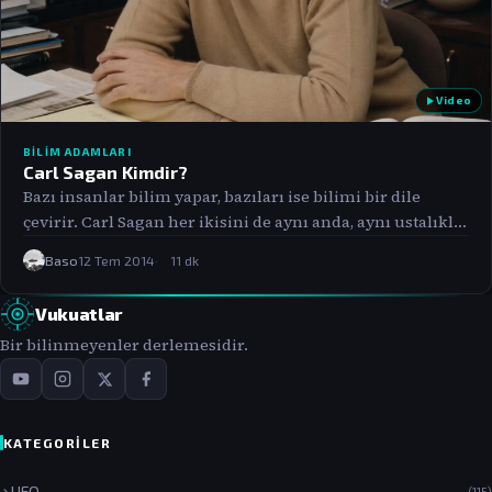
Video
BILIM ADAMLARI
Carl Sagan Kimdir?
Bazı insanlar bilim yapar, bazıları ise bilimi bir dile
çevirir. Carl Sagan her ikisini de aynı anda, aynı ustalıkla
yaptı.…
Baso
12 Tem 2014
11 dk
Vukuatlar
Bir bilinmeyenler derlemesidir.
KATEGORILER
UFO
(115)