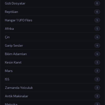
Gizli Dosyalar
6
Reptilian
6
Hangar 1 UFO Files
5
Afrika
5
Çin
4
Garip Sesler
4
Bilim Adamları
4
Kesin Kanıt
3
Mars
3
ISS
3
Zamanda Yolculuk
3
Antik Makinalar
3
Meksika
3