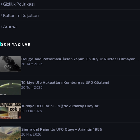
Gizlilik Politikası
Kullanım Koşulları
Arama
SON YAZILAR
Heligoland Patlaması: İnsan Yapımı En Büyük Nükleer Olmayan…
20 Tem 2026
Türkiye Ufo Vukuatları: Kumburgaz UFO Gözlemi
20 Tem 2026
Türkiye UFO Tarihi – Niğde Aksaray Olayları
19 Tem 2026
Sierra del Pajarillo UFO Olayı – Arjantin 1986
26 Nis 2026