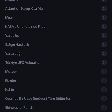
Atlantis - Kayıp Kıta Mu
2
Mısır
2
NASA's Unexplained Files
2
Yaradılış
2
Salgın Hastalık
2
Yanardağ
2
Türkiye UFO Vukuatları
2
Meteor
1
Filmler
1
Kahin
1
Cosmos Bir Uzay Serüveni Tüm Bölümleri
1
Skinwalker Ranch
1