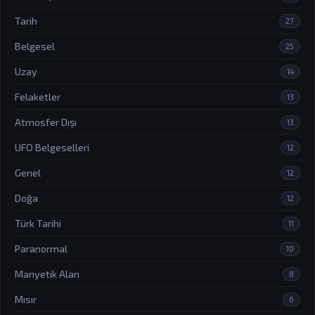
Tarih
27
Belgesel
25
Uzay
14
Felaketler
13
Atmosfer Dışı
13
UFO Belgeselleri
12
Genel
12
Doğa
12
Türk Tarihi
11
Paranormal
10
Manyetik Alan
8
Mısır
6