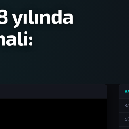
8 yılında
ali:
V
R
G