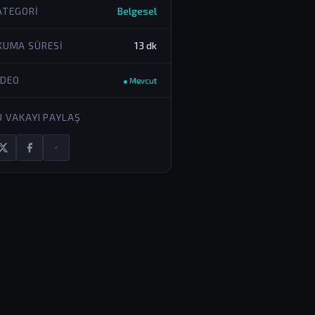
ATEGORI
Belgesel
KUMA SÜRESI
13 dk
IDEO
● Mevcut
U VAKAYI PAYLAŞ