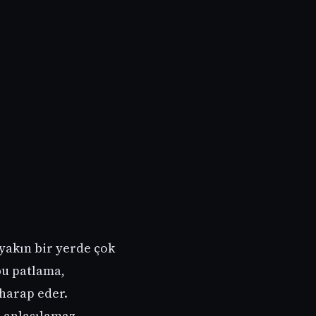
yakın bir yerde çok
bu patlama,
 harap eder.
i anlaşılamaz …