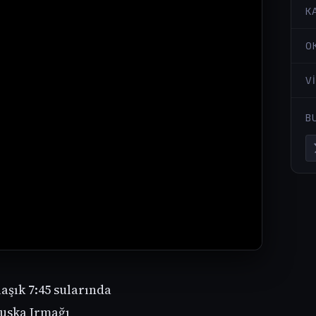
K
O
V
B
aşık 7:45 sularında
uska Irmağı