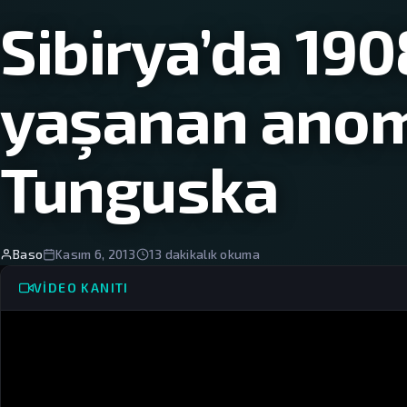
Sibirya’da 190
yaşanan anom
Tunguska
Baso
Kasım 6, 2013
13 dakikalık okuma
VIDEO KANITI