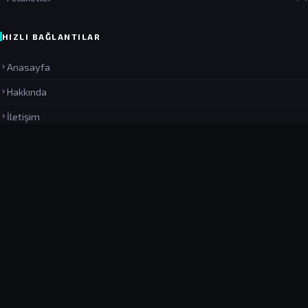
HIZLI BAĞLANTILAR
Anasayfa
Hakkında
İletişim
Gizlilik Politikası
Kullanım Koşulları
Arama
SON YAZILAR
Heligoland Patlaması: İnsan Yapımı En Büyük Nükleer Olmayan…
20 Tem 2026