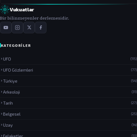
Vukuatlar
Bir bilinmeyenler derlemesidir.
KATEGORILER
UFO
(115)
UFO Gözlemleri
(77)
Türkiye
(54)
Arkeoloji
(31)
Tarih
(27)
Belgesel
(25)
Uzay
(14)
Felaketler
(13)