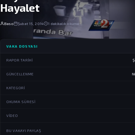
Hayalet
Baso
Şubat 15, 2014
1 dakikalık okuma
VAKA DOSYASI
RAPOR TARIHI
Ş
GÜNCELLENME
N
KATEGORI
OKUMA SÜRESI
VIDEO
BU VAKAYI PAYLAŞ