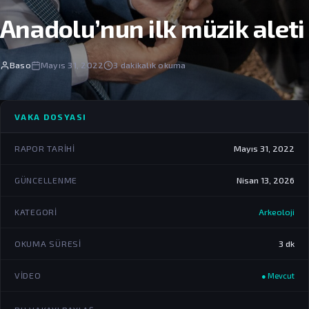
Anadolu’nun ilk müzik aleti
Baso
Mayıs 31, 2022
3 dakikalık okuma
VAKA DOSYASI
RAPOR TARIHI
Mayıs 31, 2022
GÜNCELLENME
Nisan 13, 2026
KATEGORI
Arkeoloji
OKUMA SÜRESI
3 dk
VIDEO
● Mevcut