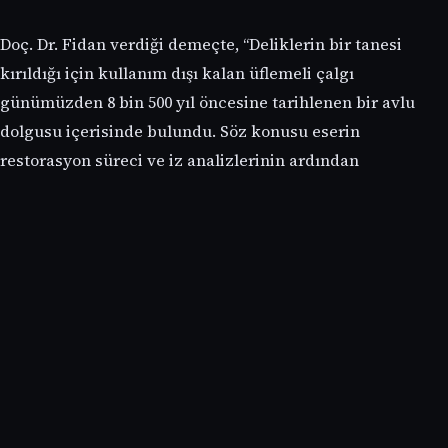
Doç. Dr. Fidan verdiği demeçte, “Deliklerin bir tanesi
kırıldığı için kullanım dışı kalan üflemeli çalgı
günümüzden 8 bin 500 yıl öncesine tarihlenen bir avlu
dolgusu içerisinde bulundu. Söz konusu eserin
restorasyon süreci ve iz analizlerinin ardından
kullanımına ilişkin çalışmaların da gerçekleştirilmesi
planlamaktadır” şeklinde konuştu.
Fidan ayrıca, “Türk dünyasında da bilinen bu müzik aleti
tipi, Kaşgarlı Mahmud’un Divan-ı Lügati’t Türk adlı
eserinde ‘Tütek’ olarak tanımlanmaktadır” diyerek
açıklamasına devam etti.
Kazılarda 8 bin 500 yıllık Anadolu’nun ilk müzik aletine ek
olarak 9 bin yıl öncesine ait olduğu tespit edilen bazı